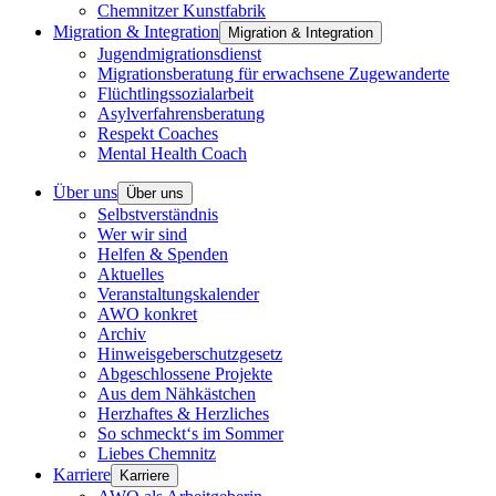
Chemnitzer Kunstfabrik
Migration & Integration
Migration & Integration
Jugendmigrationsdienst
Migrationsberatung für erwachsene Zugewanderte
Flüchtlingssozialarbeit
Asylverfahrensberatung
Respekt Coaches
Mental Health Coach
Über uns
Über uns
Selbstverständnis
Wer wir sind
Helfen & Spenden
Aktuelles
Veranstaltungskalender
AWO konkret
Archiv
Hinweisgeberschutzgesetz
Abgeschlossene Projekte
Aus dem Nähkästchen
Herzhaftes & Herzliches
So schmeckt‘s im Sommer
Liebes Chemnitz
Karriere
Karriere