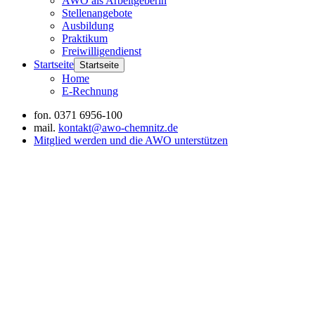
AWO als Arbeitgeberin
Stellenangebote
Ausbildung
Praktikum
Freiwilligendienst
Startseite
Startseite
Home
E-Rechnung
fon.
0371 6956-100
mail.
kontakt@awo-chemnitz.de
Mitglied werden und die AWO unterstützen