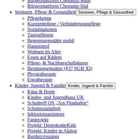
Bürgerplattform Chemnitz-Mitte
Bürgerplattform Chemnitz-Süd
Senioren, Pflege & Gesundheit
Senioren, Pflege & Gesundheit
Pflegeheime
Kurzzeitpflege / Verhinderungspflege
Sozialstationen
Tagespflegen
Begegnungsstätte mobil
Hausnotruf
Wohnen im Alter
Essen auf Rädern
Pflege- & Nachbarschaftskurse
Beratungseinsätze (§37 SGB XI)
Physiotherapie
Ergotherapie
Kinder, Jugend & Familie
Kinder, Jugend & Familie
Kitas & Horte
Kinder- und Jugendhaus UK
Schultreff OS „Am Flughafen“
Schulsozialarbeit
Inklusionsassistenz
Fanprojekt
Projekt: DemokratieKids
Projekt: Kinder in Aktion
Bordercrossings