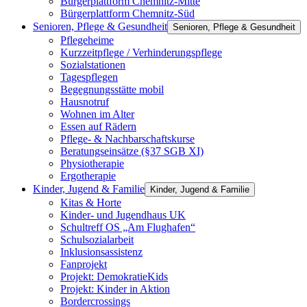
Bürgerplattform Chemnitz-Mitte
Bürgerplattform Chemnitz-Süd
Senioren, Pflege & Gesundheit
Senioren, Pflege & Gesundheit
Pflegeheime
Kurzzeitpflege / Verhinderungspflege
Sozialstationen
Tagespflegen
Begegnungsstätte mobil
Hausnotruf
Wohnen im Alter
Essen auf Rädern
Pflege- & Nachbarschaftskurse
Beratungseinsätze (§37 SGB XI)
Physiotherapie
Ergotherapie
Kinder, Jugend & Familie
Kinder, Jugend & Familie
Kitas & Horte
Kinder- und Jugendhaus UK
Schultreff OS „Am Flughafen“
Schulsozialarbeit
Inklusionsassistenz
Fanprojekt
Projekt: DemokratieKids
Projekt: Kinder in Aktion
Bordercrossings