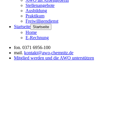
AWO als Arbeitgeberin
Stellenangebote
Ausbildung
Praktikum
Freiwilligendienst
Startseite
Startseite
Home
E-Rechnung
fon.
0371 6956-100
mail.
kontakt@awo-chemnitz.de
Mitglied werden und die AWO unterstützen