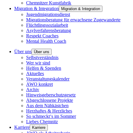
Chemnitzer Kunstfabrik
Migration & Integration
Migration & Integration
Jugendmigrationsdienst
Migrationsberatung für erwachsene Zugewanderte
Flüchtlingssozialarbeit
Asylverfahrensberatung
Respekt Coaches
Mental Health Coach
Über uns
Über uns
Selbstverständnis
Wer wir sind
Helfen & Spenden
Aktuelles
Veranstaltungskalender
AWO konkret
Archiv
Hinweisgeberschutzgesetz
Abgeschlossene Projekte
Aus dem Nähkästchen
Herzhaftes & Herzliches
So schmeckt‘s im Sommer
Liebes Chemnitz
Karriere
Karriere