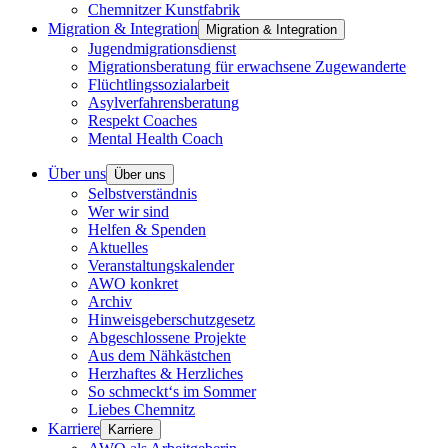
Chemnitzer Kunstfabrik
Migration & Integration
Migration & Integration
Jugendmigrationsdienst
Migrationsberatung für erwachsene Zugewanderte
Flüchtlingssozialarbeit
Asylverfahrensberatung
Respekt Coaches
Mental Health Coach
Über uns
Über uns
Selbstverständnis
Wer wir sind
Helfen & Spenden
Aktuelles
Veranstaltungskalender
AWO konkret
Archiv
Hinweisgeberschutzgesetz
Abgeschlossene Projekte
Aus dem Nähkästchen
Herzhaftes & Herzliches
So schmeckt‘s im Sommer
Liebes Chemnitz
Karriere
Karriere