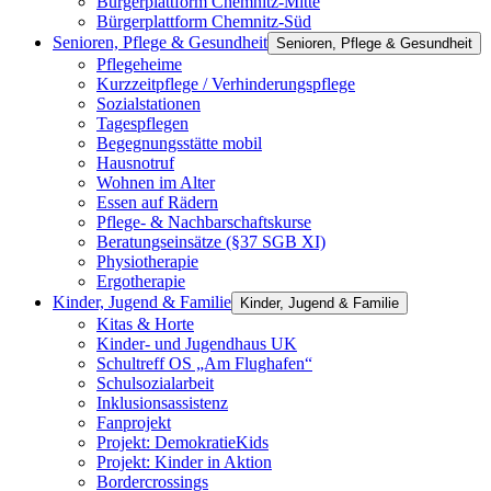
Bürgerplattform Chemnitz-Mitte
Bürgerplattform Chemnitz-Süd
Senioren, Pflege & Gesundheit
Senioren, Pflege & Gesundheit
Pflegeheime
Kurzzeitpflege / Verhinderungspflege
Sozialstationen
Tagespflegen
Begegnungsstätte mobil
Hausnotruf
Wohnen im Alter
Essen auf Rädern
Pflege- & Nachbarschaftskurse
Beratungseinsätze (§37 SGB XI)
Physiotherapie
Ergotherapie
Kinder, Jugend & Familie
Kinder, Jugend & Familie
Kitas & Horte
Kinder- und Jugendhaus UK
Schultreff OS „Am Flughafen“
Schulsozialarbeit
Inklusionsassistenz
Fanprojekt
Projekt: DemokratieKids
Projekt: Kinder in Aktion
Bordercrossings