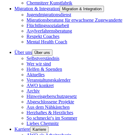
Chemnitzer Kunstfabrik
Migration & Integration
Migration & Integration
Jugendmigrationsdienst
Migrationsberatung für erwachsene Zugewanderte
Flüchtlingssozialarbeit
Asylverfahrensberatung
Respekt Coaches
Mental Health Coach
Über uns
Über uns
Selbstverständnis
Wer wir sind
Helfen & Spenden
Aktuelles
Veranstaltungskalender
AWO konkret
Archiv
Hinweisgeberschutzgesetz
Abgeschlossene Projekte
Aus dem Nähkästchen
Herzhaftes & Herzliches
So schmeckt‘s im Sommer
Liebes Chemnitz
Karriere
Karriere