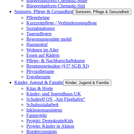
Bürgerplattform Chemnitz-Mitte
Bürgerplattform Chemnitz-Süd
Senioren, Pflege & Gesundheit
Senioren, Pflege & Gesundheit
Pflegeheime
Kurzzeitpflege / Verhinderungspflege
Sozialstationen
Tagespflegen
Begegnungsstätte mobil
Hausnotruf
Wohnen im Alter
Essen auf Rädern
Pflege- & Nachbarschaftskurse
Beratungseinsätze (§37 SGB XI)
Physiotherapie
Ergotherapie
Kinder, Jugend & Familie
Kinder, Jugend & Familie
Kitas & Horte
Kinder- und Jugendhaus UK
Schultreff OS „Am Flughafen“
Schulsozialarbeit
Inklusionsassistenz
Fanprojekt
Projekt: DemokratieKids
Projekt: Kinder in Aktion
Bordercrossings