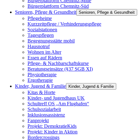
Bürgerplattform Chemnitz-Mitte
Bürgerplattform Chemnitz-Süd
Senioren, Pflege & Gesundheit
Senioren, Pflege & Gesundheit
Pflegeheime
Kurzzeitpflege / Verhinderungspflege
Sozialstationen
Tagespflegen
Begegnungsstätte mobil
Hausnotruf
Wohnen im Alter
Essen auf Rädern
Pflege- & Nachbarschaftskurse
Beratungseinsätze (§37 SGB XI)
Physiotherapie
Ergotherapie
Kinder, Jugend & Familie
Kinder, Jugend & Familie
Kitas & Horte
Kinder- und Jugendhaus UK
Schultreff OS „Am Flughafen“
Schulsozialarbeit
Inklusionsassistenz
Fanprojekt
Projekt: DemokratieKids
Projekt: Kinder in Aktion
Bordercrossings