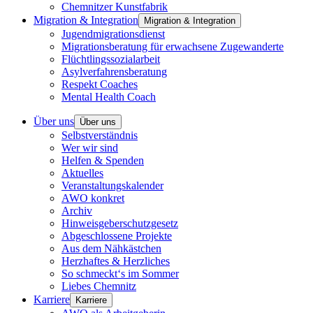
Chemnitzer Kunstfabrik
Migration & Integration
Migration & Integration
Jugendmigrationsdienst
Migrationsberatung für erwachsene Zugewanderte
Flüchtlingssozialarbeit
Asylverfahrensberatung
Respekt Coaches
Mental Health Coach
Über uns
Über uns
Selbstverständnis
Wer wir sind
Helfen & Spenden
Aktuelles
Veranstaltungskalender
AWO konkret
Archiv
Hinweisgeberschutzgesetz
Abgeschlossene Projekte
Aus dem Nähkästchen
Herzhaftes & Herzliches
So schmeckt‘s im Sommer
Liebes Chemnitz
Karriere
Karriere