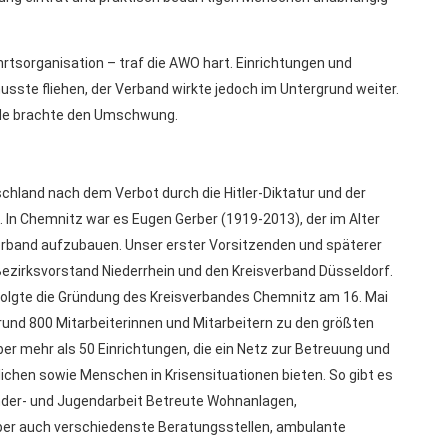
rtsorganisation – traf die AWO hart. Einrichtungen und
te fliehen, der Verband wirkte jedoch im Untergrund weiter.
ende brachte den Umschwung.
chland nach dem Verbot durch die Hitler-Diktatur und der
 In Chemnitz war es Eugen Gerber (1919-2013), der im Alter
erband aufzubauen. Unser erster Vorsitzenden und späterer
Bezirksvorstand Niederrhein und den Kreisverband Düsseldorf.
olgte die Gründung des Kreisverbandes Chemnitz am 16. Mai
rund 800 Mitarbeiterinnen und Mitarbeitern zu den größten
über mehr als 50 Einrichtungen, die ein Netz zur Betreuung und
lichen sowie Menschen in Krisensituationen bieten. So gibt es
nder- und Jugendarbeit Betreute Wohnanlagen,
ber auch verschiedenste Beratungsstellen, ambulante