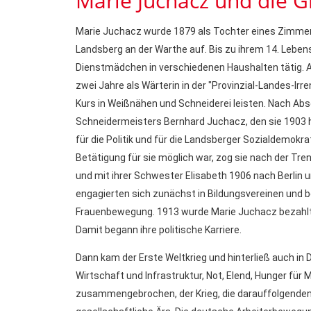
Marie Juchacz und die
Marie Juchacz wurde 1879 als Tochter eines Zimme
Landsberg an der Warthe auf. Bis zu ihrem 14. Lebens
Dienstmädchen in verschiedenen Haushalten tätig. An
zwei Jahre als Wärterin in der "Provinzial-Landes-Irr
Kurs in Weißnähen und Schneiderei leisten. Nach Abs
Schneidermeisters Bernhard Juchacz, den sie 1903 he
für die Politik und für die Landsberger Sozialdemokra
Betätigung für sie möglich war, zog sie nach der T
und mit ihrer Schwester Elisabeth 1906 nach Berlin 
engagierten sich zunächst in Bildungsvereinen und 
Frauenbewegung. 1913 wurde Marie Juchacz bezahlte
Damit begann ihre politische Karriere.
Dann kam der Erste Weltkrieg und hinterließ auch in
Wirtschaft und Infrastruktur, Not, Elend, Hunger für
zusammengebrochen, der Krieg, die darauffolgenden