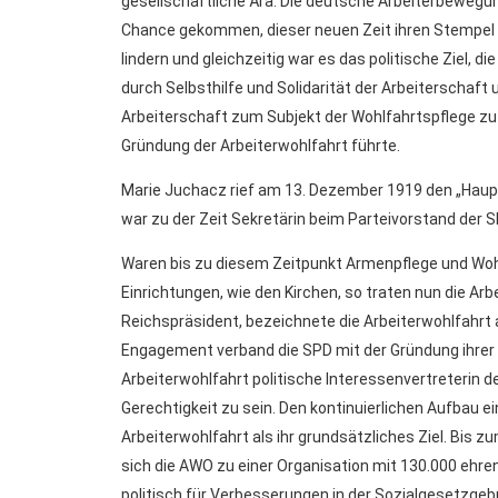
gesellschaftliche Ära. Die deutsche Arbeiterbewegung
Chance gekommen, dieser neuen Zeit ihren Stempel au
lindern und gleichzeitig war es das politische Ziel
durch Selbsthilfe und Solidarität der Arbeiterschaft 
Arbeiterschaft zum Subjekt der Wohlfahrtspflege zu
Gründung der Arbeiterwohlfahrt führte.
Marie Juchacz rief am 13. Dezember 1919 den „Haupt
war zu der Zeit Sekretärin beim Parteivorstand der
Waren bis zu diesem Zeitpunkt Armenpflege und Wohl
Einrichtungen, wie den Kirchen, so traten nun die Arbe
Reichspräsident, bezeichnete die Arbeiterwohlfahrt a
Engagement verband die SPD mit der Gründung ihrer W
Arbeiterwohlfahrt politische Interessenvertreterin d
Gerechtigkeit zu sein. Den kontinuierlichen Aufbau e
Arbeiterwohlfahrt als ihr grundsätzliches Ziel. Bis 
sich die AWO zu einer Organisation mit 130.000 ehre
politisch für Verbesserungen in der Sozialgesetzge