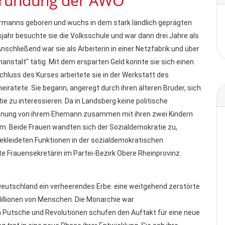
 Gründung der AWO
rmanns geboren und wuchs in dem stark ländlich geprägten
jahr besuchte sie die Volksschule und war dann drei Jahre als
schließend war sie als Arbeiterin in einer Netzfabrik und über
enanstalt" tätig. Mit dem ersparten Geld konnte sie sich einen
chluss des Kurses arbeitete sie in der Werkstatt des
iratete. Sie begann, angeregt durch ihren älteren Bruder, sich
tie zu interessieren. Da in Landsberg keine politische
rennung von ihrem Ehemann zusammen mit ihren zwei Kindern
um. Beide Frauen wandten sich der Sozialdemokratie zu,
bekleideten Funktionen in der sozialdemokratischen
 Frauensekretärin im Partei-Bezirk Obere Rheinprovinz.
 Deutschland ein verheerendes Erbe: eine weitgehend zerstörte
 Millionen von Menschen. Die Monarchie war
 Putsche und Revolutionen schufen den Auftakt für eine neue