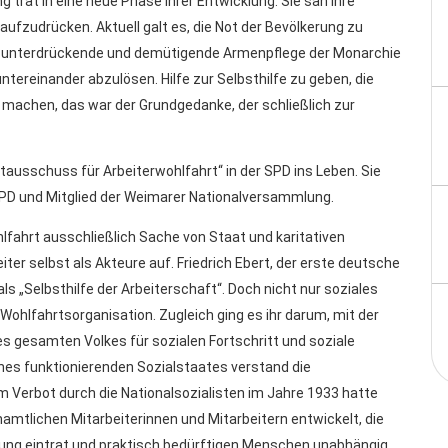
 trat in eine neue Phase ihrer Entwicklung. Sie sah ihre
fzudrücken. Aktuell galt es, die Not der Bevölkerung zu
, die unterdrückende und demütigende Armenpflege der Monarchie
untereinander abzulösen. Hilfe zur Selbsthilfe zu geben, die
 machen, das war der Grundgedanke, der schließlich zur
ausschuss für Arbeiterwohlfahrt“ in der SPD ins Leben. Sie
 SPD und Mitglied der Weimarer Nationalversammlung.
fahrt ausschließlich Sache von Staat und karitativen
iter selbst als Akteure auf. Friedrich Ebert, der erste deutsche
ls „Selbsthilfe der Arbeiterschaft“. Doch nicht nur soziales
ohlfahrtsorganisation. Zugleich ging es ihr darum, mit der
es gesamten Volkes für sozialen Fortschritt und soziale
ines funktionierenden Sozialstaates verstand die
zum Verbot durch die Nationalsozialisten im Jahre 1933 hatte
namtlichen Mitarbeiterinnen und Mitarbeitern entwickelt, die
bung eintrat und praktisch bedürftigen Menschen unabhängig