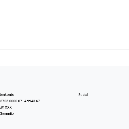
denkonto
Social
 8705 0000 0714 9943 67
E81XXX
Chemnitz