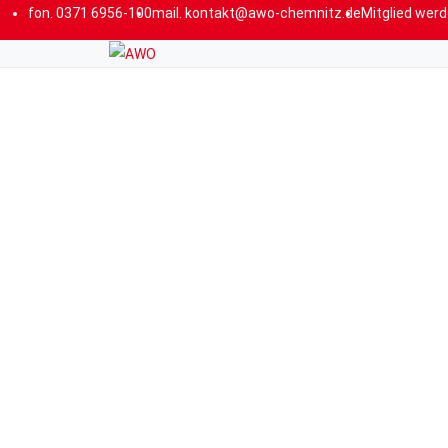
fon.
0371 6956-100
mail.
kontakt@awo-chemnitz.de
Mitglied wer